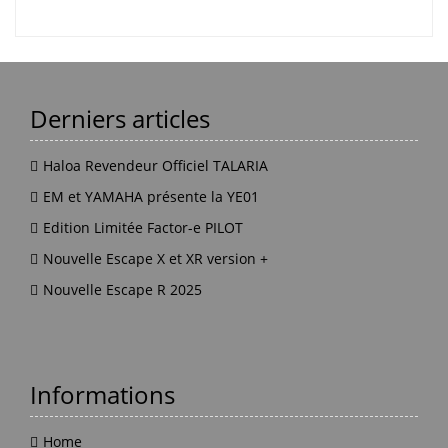
Derniers articles
Haloa Revendeur Officiel TALARIA
EM et YAMAHA présente la YE01
Edition Limitée Factor-e PILOT
Nouvelle Escape X et XR version +
Nouvelle Escape R 2025
Informations
Home