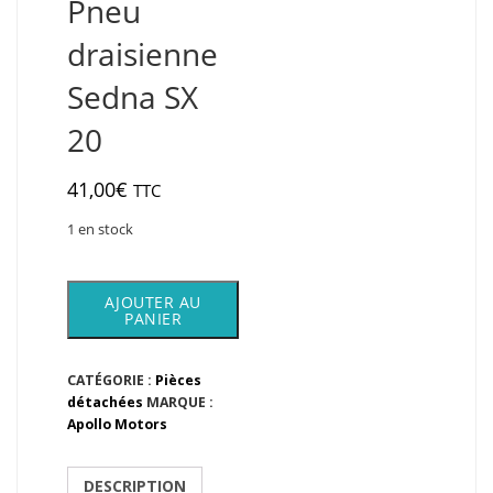
Pneu
draisienne
Sedna SX
20
41,00
€
TTC
1 en stock
quantité
AJOUTER AU
de
PANIER
Pneu
draisienne
Sedna
CATÉGORIE :
Pièces
SX
détachées
MARQUE :
20
Apollo Motors
DESCRIPTION