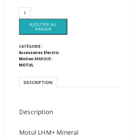
quantité
de
Motul
AJOUTER AU
LHM+
PANIER
Mineral
CATÉGORIE :
Accessoires Electric
Motion
MARQUE :
MOTUL
DESCRIPTION
Description
Motul LHM+ Mineral