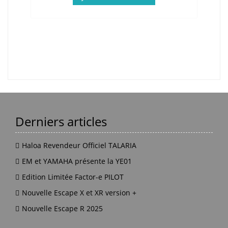
Derniers articles
Haloa Revendeur Officiel TALARIA
EM et YAMAHA présente la YE01
Edition Limitée Factor-e PILOT
Nouvelle Escape X et XR version +
Nouvelle Escape R 2025