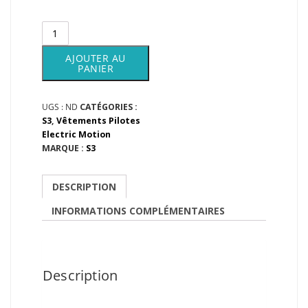
quantité
de
Maillot
AJOUTER AU
Electric
PANIER
Motion
UGS :
ND
CATÉGORIES :
S3
,
Vêtements Pilotes
Electric Motion
MARQUE :
S3
DESCRIPTION
INFORMATIONS COMPLÉMENTAIRES
Description