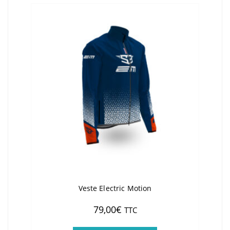
Les
options
peuvent
être
choisies
sur
la
page
du
produit
Veste Electric Motion
79,00
€
TTC
Ce