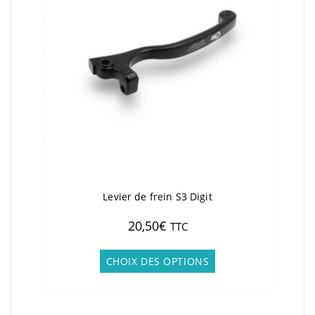
Levier de frein S3 Digit
20,50
€
TTC
Ce
produit
CHOIX DES OPTIONS
a
plusieurs
variations.