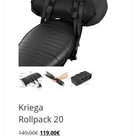
Kriega
Rollpack 20
Le
Le
149,00
€
119,00
€