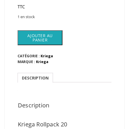
prix
prix
TTC
initial
actuel
1 en stock
était :
est :
quantité
149,00€.
119,00€.
AJOUTER AU
de
PANIER
Kriega
Rollpack
20
CATÉGORIE :
Kriega
MARQUE :
Kriega
DESCRIPTION
Description
Kriega Rollpack 20