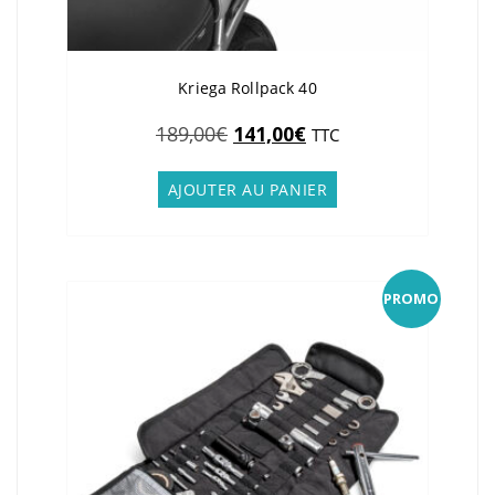
Kriega Rollpack 40
Le
Le
189,00
€
141,00
€
TTC
prix
prix
initial
actuel
AJOUTER AU PANIER
était :
est :
189,00€.
141,00€.
PROMO