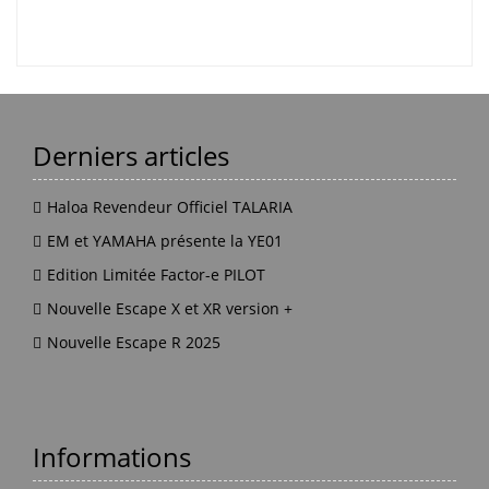
Derniers articles
Haloa Revendeur Officiel TALARIA
EM et YAMAHA présente la YE01
Edition Limitée Factor-e PILOT
Nouvelle Escape X et XR version +
Nouvelle Escape R 2025
Informations