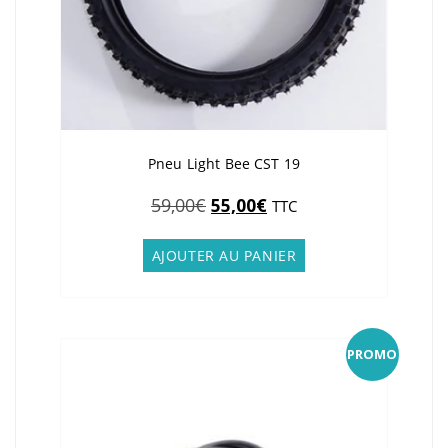
Pneu Light Bee CST 19
Le
Le
59,00
€
55,00
€
TTC
prix
prix
initial
actuel
AJOUTER AU PANIER
était :
est :
59,00€.
55,00€.
PROMO