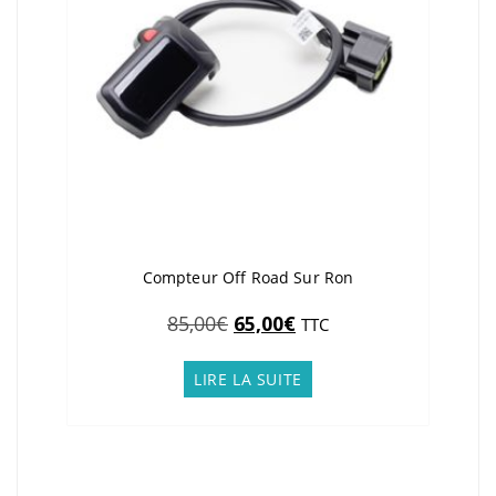
Compteur Off Road Sur Ron
Le
Le
85,00
€
65,00
€
TTC
prix
prix
initial
actuel
LIRE LA SUITE
était :
est :
85,00€.
65,00€.