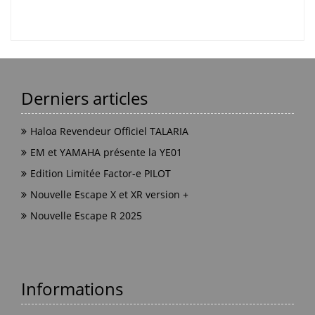
Derniers articles
Haloa Revendeur Officiel TALARIA
EM et YAMAHA présente la YE01
Edition Limitée Factor-e PILOT
Nouvelle Escape X et XR version +
Nouvelle Escape R 2025
Informations