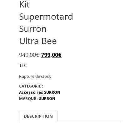
Kit
Supermotard
Surron
Ultra Bee
Le
Le
949,00
€
799,00
€
prix
prix
TTC
initial
actuel
Rupture de stock
était :
est :
CATÉGORIE :
Accessoires SURRON
949,00€.
799,00€.
MARQUE :
SURRON
DESCRIPTION