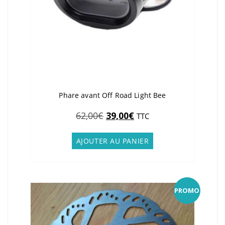
Phare avant Off Road Light Bee
Le
Le
62,00
€
39,00
€
TTC
prix
prix
initial
actuel
AJOUTER AU PANIER
était :
est :
62,00€.
39,00€.
PROMO