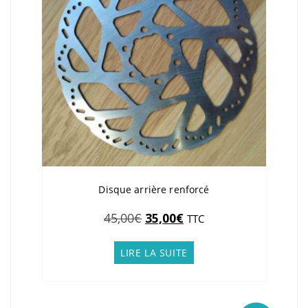
Disque arrière renforcé
Le
Le
45,00
€
35,00
€
TTC
prix
prix
initial
actuel
LIRE LA SUITE
était :
est :
45,00€.
35,00€.