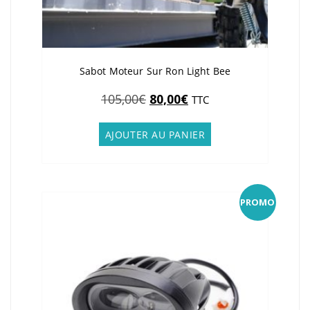
Sabot Moteur Sur Ron Light Bee
Le
Le
105,00
€
80,00
€
TTC
prix
prix
initial
actuel
AJOUTER AU PANIER
était :
est :
105,00€.
80,00€.
PROMO