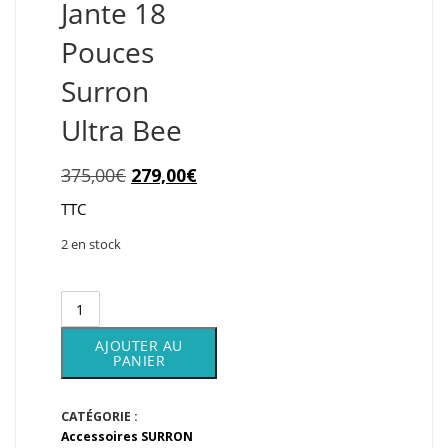
Jante 18
Pouces
Surron
Ultra Bee
Le
Le
375,00
€
279,00
€
prix
prix
TTC
initial
actuel
2 en stock
était :
est :
quantité
375,00€.
279,00€.
de
Jante
AJOUTER AU
18
PANIER
Pouces
Surron
CATÉGORIE :
Ultra
Accessoires SURRON
Bee