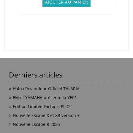
initial
actuel
AJOUTER AU PANIER
était :
est :
45,00€.
35,00€.
Derniers articles
Haloa Revendeur Officiel TALARIA
EM et YAMAHA présente la YE01
Edition Limitée Factor-e PILOT
Nouvelle Escape X et XR version +
Nouvelle Escape R 2025