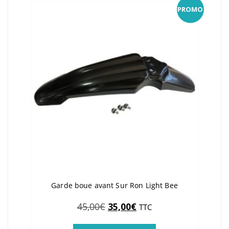
PROMO
Garde boue avant Sur Ron Light Bee
Le
Le
45,00
€
35,00
€
TTC
prix
prix