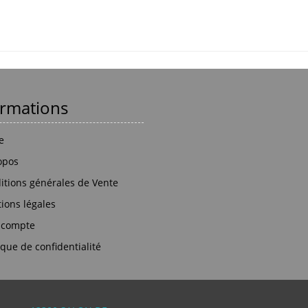
ormations
e
opos
itions générales de Vente
ions légales
 compte
ique de confidentialité