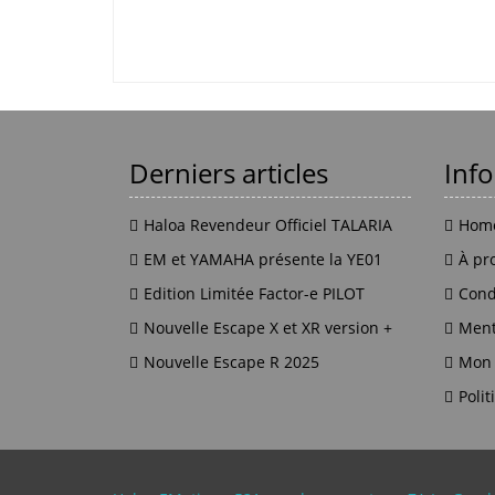
Derniers articles
Inf
Haloa Revendeur Officiel TALARIA
Hom
EM et YAMAHA présente la YE01
À pr
Edition Limitée Factor-e PILOT
Cond
Nouvelle Escape X et XR version +
Ment
Nouvelle Escape R 2025
Mon
Polit