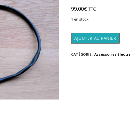
99,00
€
TTC
1 en stock
quantité
AJOUTER AU PANIER
de
Faisceau
PRB
CATÉGORIE :
Accessoires Electr
PELS