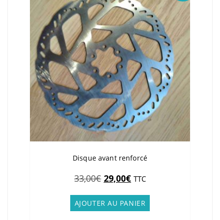
Disque avant renforcé
Le
Le
33,00
€
29,00
€
TTC
prix
prix
initial
actuel
AJOUTER AU PANIER
était :
est :