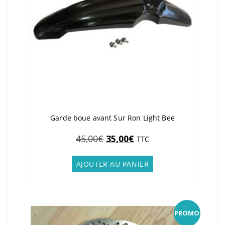
page
du
produit
Garde boue avant Sur Ron Light Bee
Le
Le
45,00
€
35,00
€
TTC
prix
prix
initial
actuel
AJOUTER AU PANIER
était :
est :
45,00€.
35,00€.
PROMO