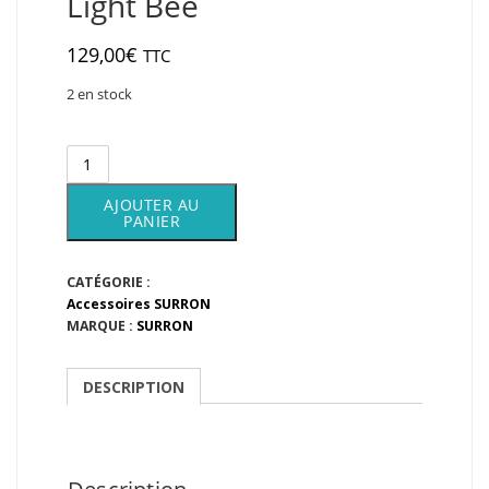
Light Bee
129,00
€
TTC
2 en stock
quantité
de
Faisceau
AJOUTER AU
complet
PANIER
Light
Bee
CATÉGORIE :
Accessoires SURRON
MARQUE :
SURRON
DESCRIPTION