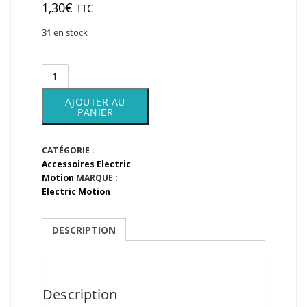
1,30
€
TTC
31 en stock
quantité
de
Ecrou
AJOUTER AU
rayon
PANIER
déporté
CATÉGORIE :
Accessoires Electric
Motion
MARQUE :
Electric Motion
DESCRIPTION
Description