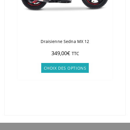
Draisienne Sedna MX 12
349,00
€
TTC
Ce
produit
CHOIX DES OPTIONS
a
plusieurs
variations.
Les
options
peuvent
être
choisies
sur
la