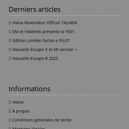
page
du
Derniers articles
produit
Haloa Revendeur Officiel TALARIA
EM et YAMAHA présente la YE01
Edition Limitée Factor-e PILOT
Nouvelle Escape X et XR version +
Nouvelle Escape R 2025
Informations
Home
À propos
Conditions générales de Vente
Mentions légales