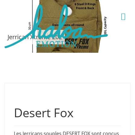
Jerrican Xtreme 20L
Desert Fox
Les Jerricans souples DESERT FOX sont conçus