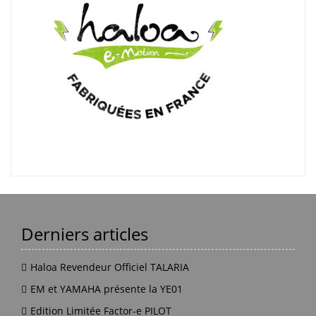
Derniers articles
Haloa Revendeur Officiel TALARIA
EM et YAMAHA présente la YE01
Edition Limitée Factor-e PILOT